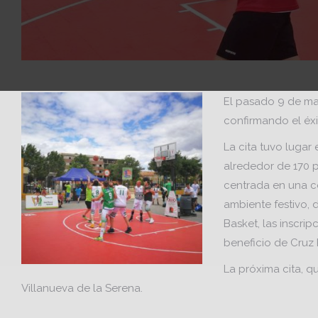
El pasado 9 de ma
confirmando el éxi
La cita tuvo lugar
alrededor de 170 p
centrada en una co
ambiente festivo, d
Basket, las inscri
beneficio de Cruz 
La próxima cita, qu
Villanueva de la Serena.