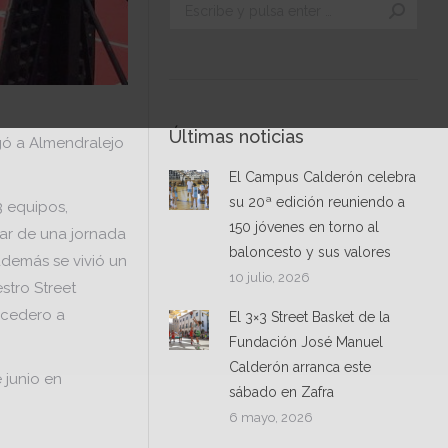
Buscar:
Últimas noticias
gó a Almendralejo
El Campus Calderón celebra
su 20ª edición reuniendo a
3 equipos,
150 jóvenes en torno al
tar de una jornada
baloncesto y sus valores
además se vivió un
10 julio, 2026
stro Street
ecedero a
El 3×3 Street Basket de la
Fundación José Manuel
Calderón arranca este
 junio en
sábado en Zafra
6 mayo, 2026