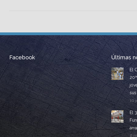
Facebook
Últimas no
El 
20ª
jóv
sus
10 j
El 
Fun
arr
6 m