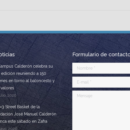
ticias
Formulario de contact
Campus Calderón celebra su
Nombre *
 edición reuniendo a 150
E-mail *
enes en torno al baloncesto y
 valores
Mensaje
ulio, 2026
3×3 Street Basket de la
dación José Manuel Calderón
anca este sábado en Zafra
ayo, 2026