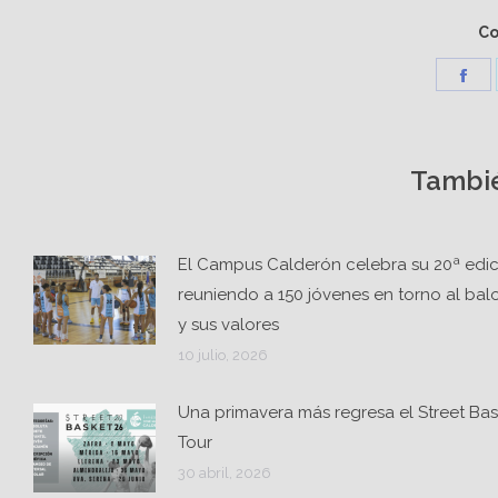
Co
Sh
on
Fa
Tambié
El Campus Calderón celebra su 20ª edi
reuniendo a 150 jóvenes en torno al ba
y sus valores
10 julio, 2026
Una primavera más regresa el Street Bas
Tour
30 abril, 2026