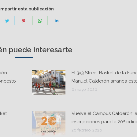
mpartir esta publicación
are
Share
Share
Share
Share
on
on
on
on
cebook
Twitter
Pinterest
WhatsApp
LinkedIn
n puede interesarte
ción
El 3×3 Street Basket de la Fu
loncesto
Manuel Calderón arranca est
6 mayo, 2026
ket
Vuelve el Campus Calderón: a
inscripciones para la 20ª edic
20 febrero, 2026