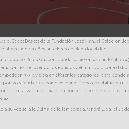
yo el Street Basket de la Fundación José Manuel Calderón lle
to alcanzado en años anteriores en dicha localidad.
 en el parque Dulce Chacón, donde se dieron cita un total de 4
articipantes, incluyendo los equipos del municipio, para disfru
mpetición 3×3 dividida en diferentes categorías, pero donde 
eportivo y familiar, así como solidario. Como es habitual en nue
pciones se realizaban mediante la donación de alimento no per
Roja.
e a su vez será la última de la temporada, tendrá lugar el 23 de