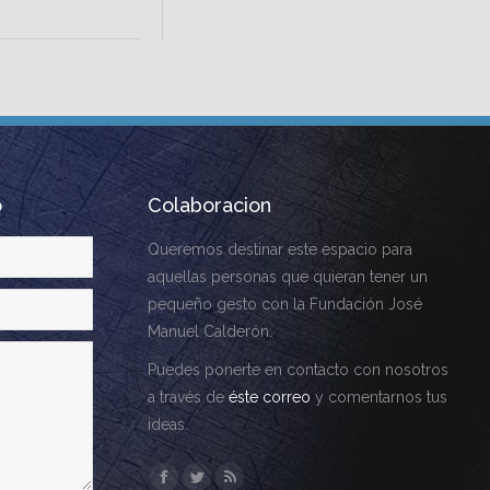
o
Colaboracion
Queremos destinar este espacio para
aquellas personas que quieran tener un
pequeño gesto con la Fundación José
Manuel Calderón.
Puedes ponerte en contacto con nosotros
a través de
éste correo
y comentarnos tus
ideas.
Encuéntranos en:
Facebook
Twitter
Rss