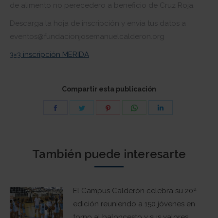
de alimento no perecedero a beneficio de Cruz Roja.
Descarga la hoja de inscripción y envía tus datos a
eventos@fundacionjosemanuelcalderon.org
3×3 inscripción MERIDA
Compartir esta publicación
Share
Share
Share
Share
Share
on
on
on
on
on
Facebook
Twitter
Pinterest
WhatsApp
LinkedIn
También puede interesarte
El Campus Calderón celebra su 20ª
edición reuniendo a 150 jóvenes en
torno al baloncesto y sus valores