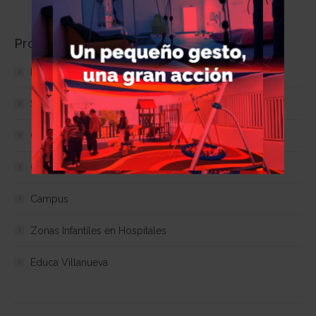
Proyectos actuales
Ponle un tapón al botellón
Street Basket 3×3
Copa Colegial
Come bien, vive mejor
Campus
Zonas Infantiles en Hospitales
Educa Villanueva