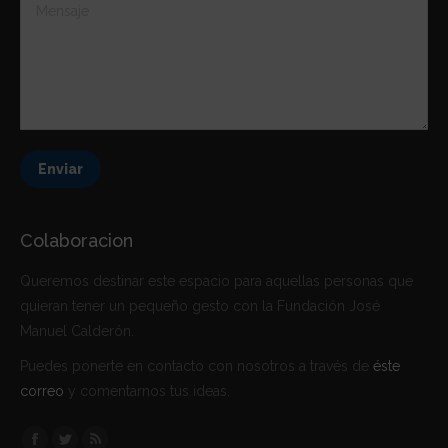
Mensaje
Enviar
Colaboracion
Queremos destinar este espacio para aquellas personas que
quieran tener un pequeño gesto con la Fundación José
Manuel Calderón.
Puedes ponerte en contacto con nosotros a través de
éste
correo
y comentarnos tus ideas.
Encuéntranos en: