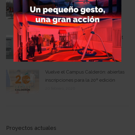
José Manuel Calderón arranca este
sábado en Zafra
6 mayo, 2026
Una primavera más regresa el Street
Basket Tour
30 abril, 2026
Vuelve el Campus Calderón: abiertas
inscripciones para la 20ª edición
20 febrero, 2026
Proyectos actuales