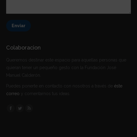
Enviar
Colaboracion
Queremos destinar este espacio para aquellas personas que
quieran tener un pequeño gesto con la Fundación José
Manuel Calderón.
Puedes ponerte en contacto con nosotros a través de
éste
correo
y comentarnos tus ideas.
Encuéntranos en:
Facebook
Twitter
Rss