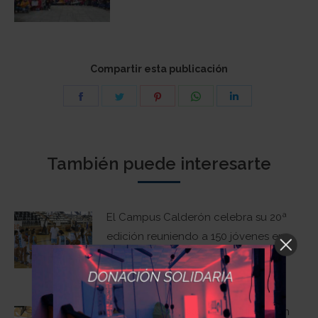
Compartir esta publicación
Share
Share
Share
Share
Share
on
on
on
on
on
Facebook
Twitter
Pinterest
WhatsApp
LinkedIn
También puede interesarte
El Campus Calderón celebra su 20ª
edición reuniendo a 150 jóvenes en
torno al baloncesto y sus valores
10 julio, 2026
El 3×3 Street Basket de la Fundación