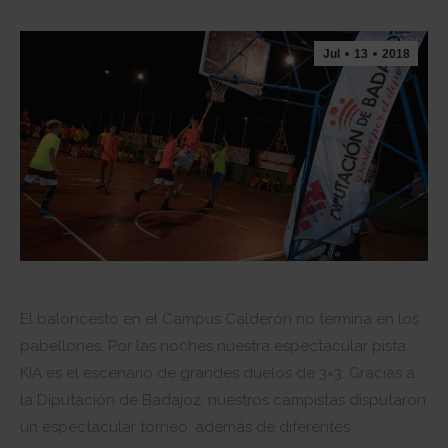
Jul
13
2018
El baloncesto en el Campus Calderón no termina en los
pabellones. Por las noches nuestra espectacular pista
KIA es el escenario de grandes duelos de 3×3. Gracias a
la Diputación de Badajoz, nuestros campistas disputaron
un espectacular torneo, además de diferentes