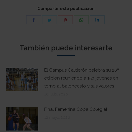
Compartir esta publicación
Share
Share
Share
Share
Share
on
on
on
on
on
Facebook
Twitter
Pinterest
WhatsApp
LinkedIn
También puede interesarte
El Campus Calderón celebra su 20ª
edición reuniendo a 150 jóvenes en
torno al baloncesto y sus valores
10 julio, 2026
Final Femenina Copa Colegial
12 mayo, 2026