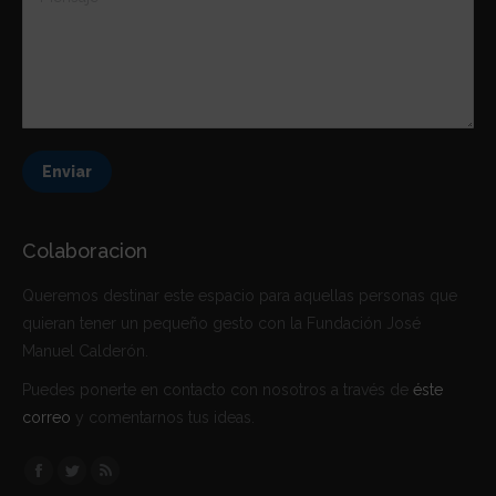
Enviar
Colaboracion
Queremos destinar este espacio para aquellas personas que
quieran tener un pequeño gesto con la Fundación José
Manuel Calderón.
Puedes ponerte en contacto con nosotros a través de
éste
correo
y comentarnos tus ideas.
Encuéntranos en:
Facebook
Twitter
Rss