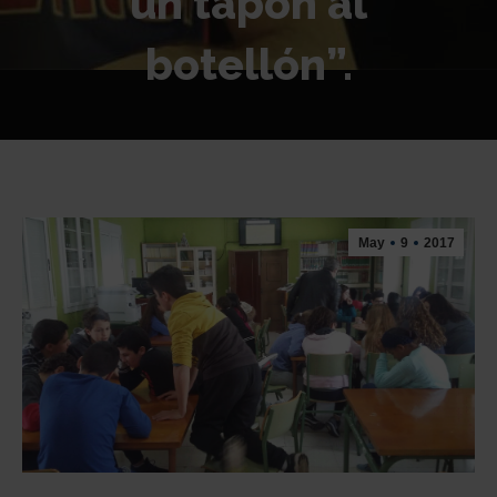
un tapón al
botellón”.
Estás aquí:
May
9
2017