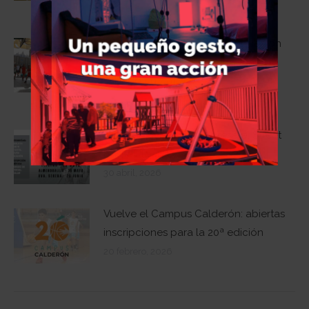
10 julio, 2026
El 3×3 Street Basket de la Fundación
José Manuel Calderón arranca este
sábado en Zafra
6 mayo, 2026
Una primavera más regresa el Street
Basket Tour
30 abril, 2026
Vuelve el Campus Calderón: abiertas
inscripciones para la 20ª edición
20 febrero, 2026