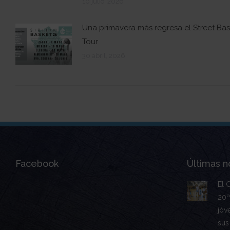
10 julio, 2026
Una primavera más regresa el Street Bas
Tour
30 abril, 2026
Facebook
Últimas no
El 
20ª
jóv
sus