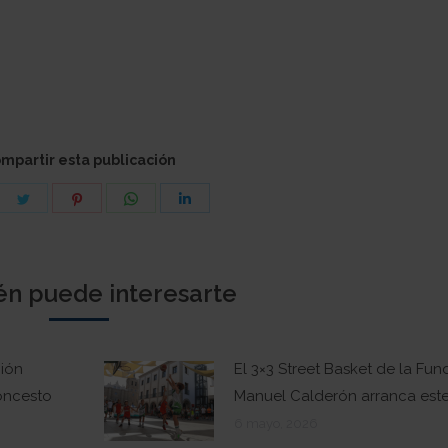
mpartir esta publicación
are
Share
Share
Share
Share
on
on
on
on
cebook
Twitter
Pinterest
WhatsApp
LinkedIn
n puede interesarte
ción
El 3×3 Street Basket de la Fu
loncesto
Manuel Calderón arranca est
6 mayo, 2026