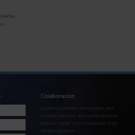
biertas
ión
o
Colaboracion
Queremos destinar este espacio para
aquellas personas que quieran tener un
pequeño gesto con la Fundación José
Manuel Calderón.