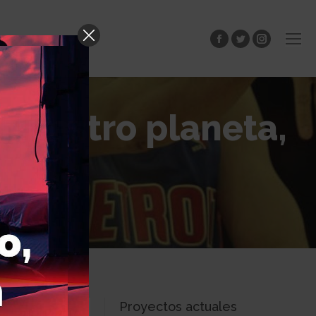
Facebook
Twitter
Instagram
“Nuestro planeta,
Proyectos actuales
Dic
1
2017