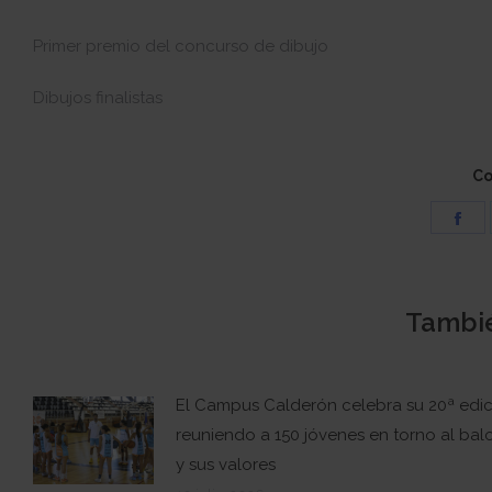
Primer premio del concurso de dibujo
Dibujos finalistas
Co
Sh
on
Fa
Tambié
El Campus Calderón celebra su 20ª edi
reuniendo a 150 jóvenes en torno al ba
y sus valores