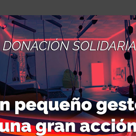
oncurso de dibujo 
s”.