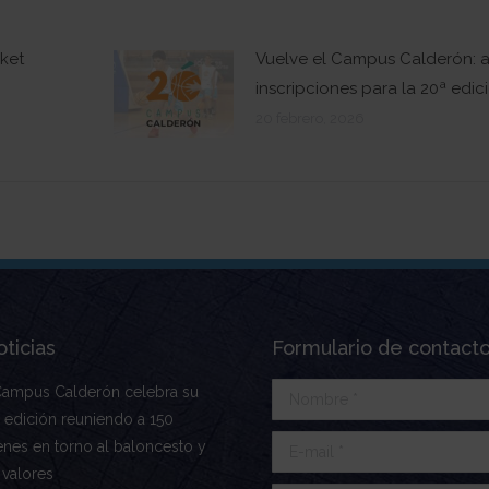
ket
Vuelve el Campus Calderón: a
inscripciones para la 20ª edic
20 febrero, 2026
ticias
Formulario de contact
Campus Calderón celebra su
Nombre *
 edición reuniendo a 150
E-mail *
enes en torno al baloncesto y
 valores