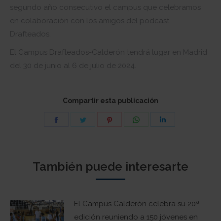
segundo año consecutivo el campus que celebramos
en colaboración con los amigos del podcast
Drafteados.
El Campus Drafteados-Calderón tendrá lugar en Madrid
del 30 de junio al 6 de julio de 2024.
Compartir esta publicación
Share
Share
Share
Share
Share
on
on
on
on
on
Facebook
Twitter
Pinterest
WhatsApp
LinkedIn
También puede interesarte
El Campus Calderón celebra su 20ª
edición reuniendo a 150 jóvenes en