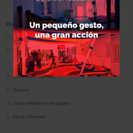
Proyectos actuales
Ponle un tapón al botellón
Street Basket 3×3
Copa Colegial
Come bien, vive mejor
Campus
Zonas Infantiles en Hospitales
Educa Villanueva