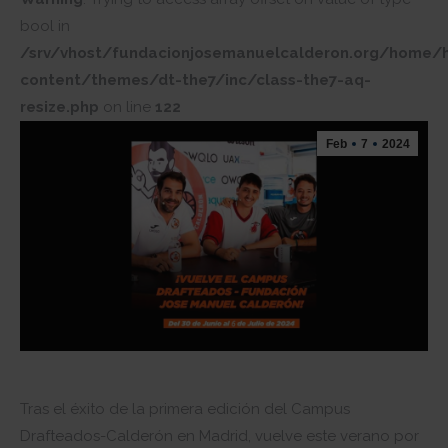
bool in
/srv/vhost/fundacionjosemanuelcalderon.org/home/
content/themes/dt-the7/inc/class-the7-aq-
resize.php
on line
122
Feb
7
2024
Tras el éxito de la primera edición del Campus
Drafteados-Calderón en Madrid, vuelve este verano por