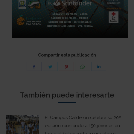
Compartir esta publicación
Share
Share
Share
Share
Share
on
on
on
on
on
Facebook
Twitter
Pinterest
WhatsApp
LinkedIn
También puede interesarte
El Campus Calderón celebra su 20ª
edición reuniendo a 150 jóvenes en
torno al baloncesto y sus valores