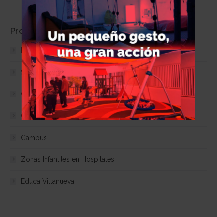
Proyectos actuales
Ponle un tapón al botellón
Street Basket 3×3
Copa Colegial
Come bien, vive mejor
Campus
Zonas Infantiles en Hospitales
Educa Villanueva