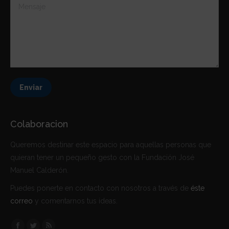
Mensaje
Enviar
Colaboracion
Queremos destinar este espacio para aquellas personas que
quieran tener un pequeño gesto con la Fundación José
Manuel Calderón.
Puedes ponerte en contacto con nosotros a través de
éste
correo
y comentarnos tus ideas.
Encuéntranos en: