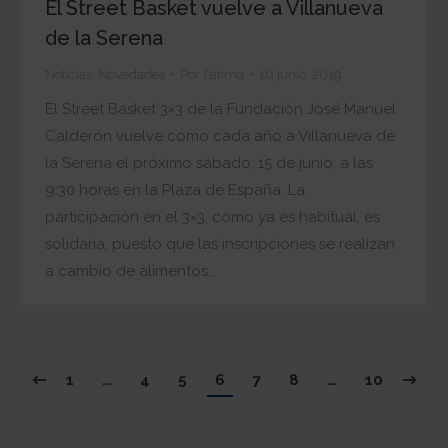
El Street Basket vuelve a Villanueva
de la Serena
Noticias
,
Novedades
Por
Fatima
10 junio, 2019
El Street Basket 3×3 de la Fundación José Manuel
Calderón vuelve como cada año a Villanueva de
la Serena el próximo sábado, 15 de junio, a las
9:30 horas en la Plaza de España. La
participación en el 3×3, como ya es habitual, es
solidaria, puesto que las inscripciones se realizan
a cambio de alimentos…
1
…
4
5
6
7
8
…
10