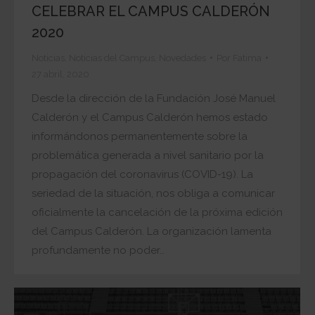
CELEBRAR EL CAMPUS CALDERÓN
2020
Noticias
,
Noticias del Campus
,
Novedades
Por
Fatima
27 abril, 2020
Desde la dirección de la Fundación José Manuel
Calderón y el Campus Calderón hemos estado
informándonos permanentemente sobre la
problemática generada a nivel sanitario por la
propagación del coronavirus (COVID-19). La
seriedad de la situación, nos obliga a comunicar
oficialmente la cancelación de la próxima edición
del Campus Calderón. La organización lamenta
profundamente no poder…