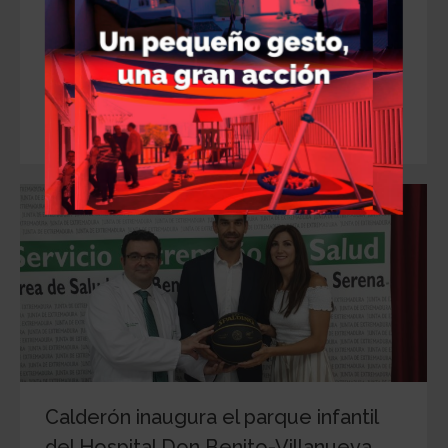
de julio en Badajoz. Esta es la edición número
catorce del famoso campus de baloncesto que
lleva el nombre del exbase NBA, José Manuel
Calderón, quien verano tras verano, pasa unos
días…
Calderón inaugura el parque infantil
del Hospital Don Benito-Villanueva,