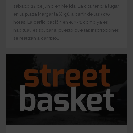
sábado 22 de junio en Mérida. La cita tendrá lugar
en la plaza Margarita Xirgú a partir de las 9:30
horas. La participación en el 3×3, como ya es
habitual, es solidaria, puesto que las inscripciones
se realizan a cambio…