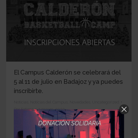
El Campus Calderón se celebrará del
5 al 11 de julio en Badajoz y ya puedes
inscribirte.
Noticias
,
Noticias del Campus
,
Novedades
,
Uncategorized
Por
Fatima
3 marzo, 2020
El Campus Calderón volverá, como cada año, a
Extremadura. La fecha fue anunciada
recientemente y tendrá lugar entre los días 5 y 11