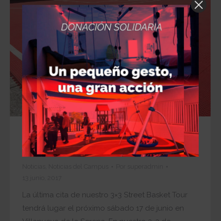
Cerramos nuestro Street Basket en
Villanueva de la Serena
Noticias
,
Noticias del Campus
Por
superadmin
13 junio, 2017
La última cita de nuestro 3×3 Street Basket Tour
tendrá lugar el próximo sábado 17 de junio en