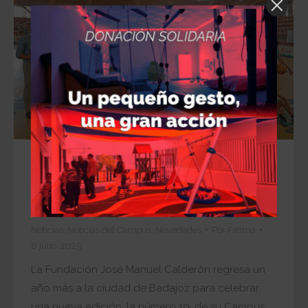
La Fundación José Manuel Calderón
celebra la 19ª edición del Campus
Calderón con 150 participantes
Noticias
,
Noticias del Campus
,
Novedades
Por
Fatima
8 julio, 2025
La Fundación José Manuel Calderón regresa un
año más a la ciudad de Badajoz para celebrar
una nueva edición, la número 19, de su Campus